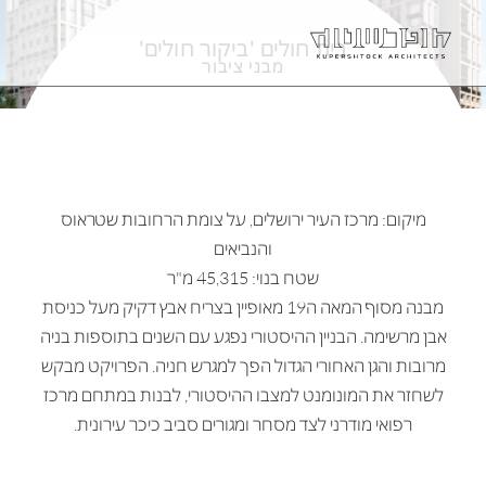
בית חולים 'ביקור חולים'
מבני ציבור
מיקום: מרכז העיר ירושלים, על צומת הרחובות שטראוס
והנביאים
שטח בנוי: 45,315 מ"ר
מבנה מסוף המאה ה19 מאופיין בצריח אבץ דקיק מעל כניסת
אבן מרשימה. הבניין ההיסטורי נפגע עם השנים בתוספות בניה
מרובות והגן האחורי הגדול הפך למגרש חניה. הפרויקט מבקש
לשחזר את המונומנט למצבו ההיסטורי, לבנות במתחם מרכז
רפואי מודרני לצד מסחר ומגורים סביב כיכר עירונית.