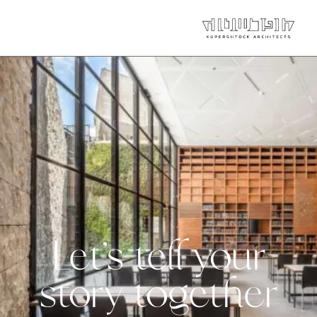
Let’s tell your
story together